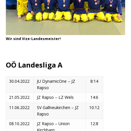
Wir sind Vize-Landesmeister!
OÖ Landesliga A
30.04.2022
JU DynamicOne – JZ
8:14
Rapso
21.05.2022
JZ Rapso – LZ Wels
14:6
11.06.2022
SV Gallneukirchen – JZ
10:12
Rapso
08.10.2022
JZ Rapso – Union
12:8
Kirchham