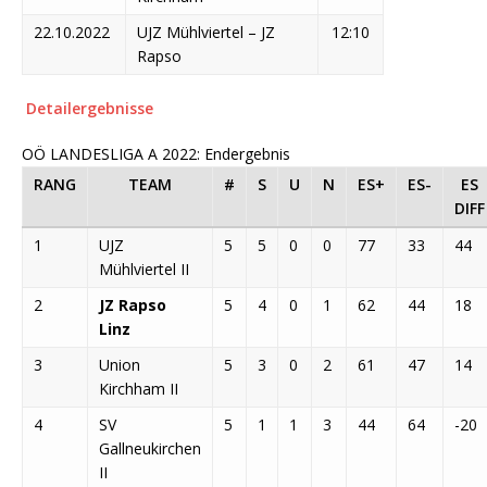
22.10.2022
UJZ Mühlviertel – JZ
12:10
Rapso
Detailergebnisse
OÖ LANDESLIGA A 2022: Endergebnis
RANG
TEAM
#
S
U
N
ES+
ES-
ES
DIFF
1
UJZ
5
5
0
0
77
33
44
Mühlviertel II
2
JZ Rapso
5
4
0
1
62
44
18
Linz
3
Union
5
3
0
2
61
47
14
Kirchham II
4
SV
5
1
1
3
44
64
-20
Gallneukirchen
II