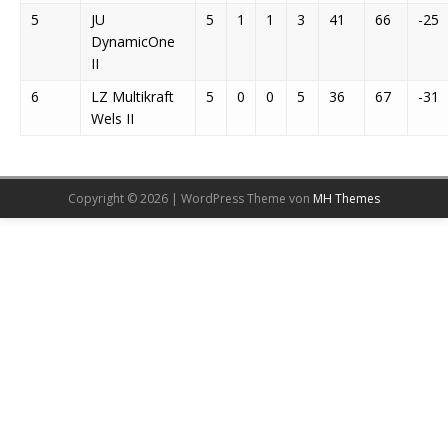
5
JU
5
1
1
3
41
66
-25
DynamicOne
II
6
LZ Multikraft
5
0
0
5
36
67
-31
Wels II
Copyright © 2026 | WordPress Theme von
MH Themes