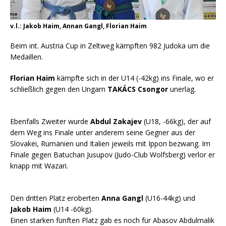
v.l.: Jakob Haim, Annan Gangl, Florian Haim
Beim int. Austria Cup in Zeltweg kämpften 982 Judoka um die
Medaillen.
Florian Haim
kämpfte sich in der U14 (-42kg) ins Finale, wo er
schließlich gegen den Ungarn
TAKÁCS Csongor
unerlag.
Ebenfalls Zweiter wurde
Abdul Zakajev
(U18, -66kg), der auf
dem Weg ins Finale unter anderem seine Gegner aus der
Slovakei, Rumänien und Italien jeweils mit Ippon bezwang. Im
Finale gegen Batuchan Jusupov (Judo-Club Wolfsberg) verlor er
knapp mit Wazari.
Den dritten Platz eroberten
Anna Gangl
(U16-44kg) und
Jakob Haim
(U14 -60kg).
Einen starken fünften Platz gab es noch für Abasov Abdulmalik