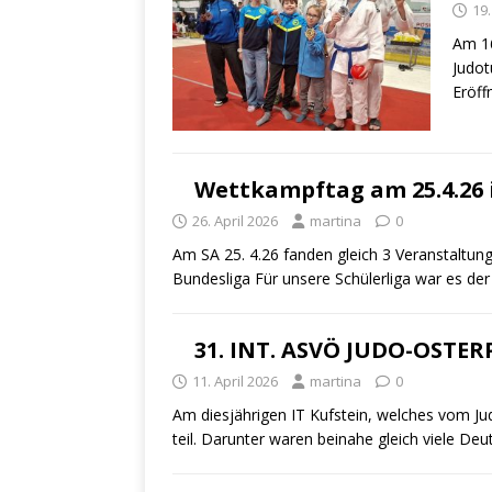
19
Am 16
Judot
Eröff
Wettkampftag am 25.4.26 
26. April 2026
martina
0
Am SA 25. 4.26 fanden gleich 3 Veranstaltung
Bundesliga Für unsere Schülerliga war es der
31. INT. ASVÖ JUDO-OSTERP
11. April 2026
martina
0
Am diesjährigen IT Kufstein, welches vom Ju
teil. Darunter waren beinahe gleich viele De