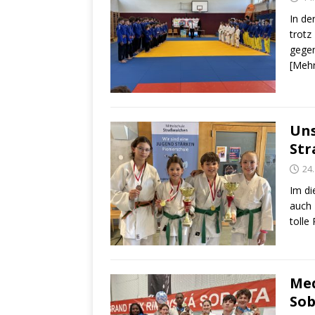
In de
trotz
gegen
[Meh
Uns
Str
24
Im di
auch 
tolle
Med
Sob