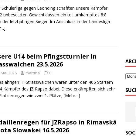
r Schülerliga gegen Leonding schafften unsere Kämpfer
 2 unbesetzten Gewichtklassen ein toll umkämpftes 8:8
 der letztjährigen Sieger. Im Anschluss in der Landesliga
r…]
ere U14 beim Pfingstturnier in
ARC
asswalchen 23.5.2026
. Mai 2026
martina
0
esjährigen IT-Strasswalchen waren unter den 406 Startern
4 Kämpfer des JZ Rapso dabei. Diese erkämpften sich sehr
SUC
 Platzierungen wie zwei 1. Plätze,
[Mehr…]
aillenregen für JZRapso in Rimavská
ota Slowakei 16.5.2026
SOC