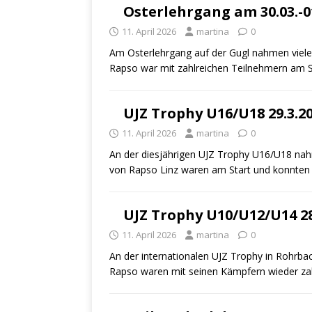
Osterlehrgang am 30.03.-01
11. April 2026
martina
0
Am Osterlehrgang auf der Gugl nahmen viele 
Rapso war mit zahlreichen Teilnehmern am S
UJZ Trophy U16/U18 29.3.2
11. April 2026
martina
0
An der diesjährigen UJZ Trophy U16/U18 nah
von Rapso Linz waren am Start und konnten 
UJZ Trophy U10/U12/U14 28
11. April 2026
martina
0
An der internationalen UJZ Trophy in Rohrbac
Rapso waren mit seinen Kämpfern wieder zah