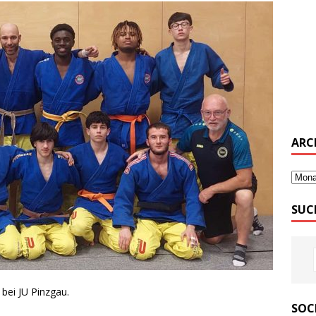
ARC
SUC
bei JU Pinzgau.
SOC